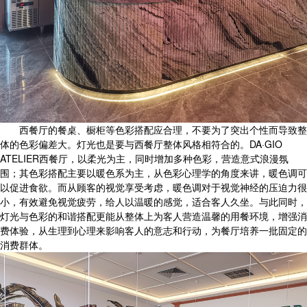
西餐厅的餐桌、橱柜等色彩搭配应合理，不要为了突出个性而导致整
体的色彩偏差大。灯光也是要与西餐厅整体风格相符合的。DA·GIO
ATELIER西餐厅，以柔光为主，同时增加多种色彩，营造意式浪漫氛
围；其色彩搭配主要以暖色系为主，从色彩心理学的角度来讲，暖色调可
以促进食欲。而从顾客的视觉享受考虑，暖色调对于视觉神经的压迫力很
小，有效避免视觉疲劳，给人以温暖的感觉，适合客人久坐。与此同时，
灯光与色彩的和谐搭配更能从整体上为客人营造温馨的用餐环境，增强消
费体验，从生理到心理来影响客人的意志和行动，为餐厅培养一批固定的
消费群体。