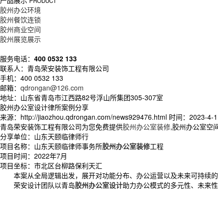
产品展示
PRODUCT
胶州办公环境
胶州餐饮连锁
胶州商业空间
胶州展览展示
服务电话：
400 0532 133
联系人：青岛荣安装饰工程有限公司
手机：400 0532 133
邮箱：
qdrongan@126.com
地址：山东省青岛市江西路82号浮山所集团305-307室
胶州办公室设计律所案例分享
来源：http://jiaozhou.qdrongan.com/news929476.html
时间：2023-4-1 
青岛荣安装饰工程有限公司为您免费提供
胶州办公室装修
,胶州办公室空
分享单位：山东天颐临律师行
项目名称：山东天颐临律师事务所
胶州办公室装修
工程
项目时间：2022年7月
项目坐标：市北区台柳路保利天汇
本案从全局逻辑出发，展开对功能分布、办公运营以及未来可持续的
荣安设计团队以青岛
胶州办公室设计
助力办公模式的多元性、未来性