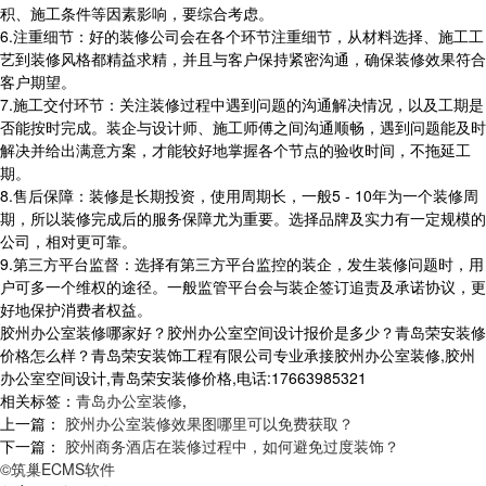
积、施工条件等因素影响，要综合考虑。
6.注重细节：好的装修公司会在各个环节注重细节，从材料选择、施工工
艺到装修风格都精益求精，并且与客户保持紧密沟通，确保装修效果符合
客户期望。
7.施工交付环节：关注装修过程中遇到问题的沟通解决情况，以及工期是
否能按时完成。装企与设计师、施工师傅之间沟通顺畅，遇到问题能及时
解决并给出满意方案，才能较好地掌握各个节点的验收时间，不拖延工
期。
8.售后保障：装修是长期投资，使用周期长，一般5 - 10年为一个装修周
期，所以装修完成后的服务保障尤为重要。选择品牌及实力有一定规模的
公司，相对更可靠。
9.第三方平台监督：选择有第三方平台监控的装企，发生装修问题时，用
户可多一个维权的途径。一般监管平台会与装企签订追责及承诺协议，更
好地保护消费者权益。
胶州办公室装修哪家好？胶州办公室空间设计报价是多少？青岛荣安装修
价格怎么样？青岛荣安装饰工程有限公司专业承接胶州办公室装修,胶州
办公室空间设计,青岛荣安装修价格,电话:17663985321
相关标签：
青岛办公室装修
,
上一篇：
胶州办公室装修效果图哪里可以免费获取？
下一篇：
胶州商务酒店在装修过程中，如何避免过度装饰？
©筑巢ECMS软件