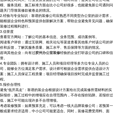
模、服务流程、施工标准方面会比小公司好很多，也能避免新公司遇到问
题关门导致装修款被卷走的情况。
2.经验与专业知识：靠谱的装修公司应熟悉不同类型办公室的设计需求，
能根据企业特色和预算提供创新解决方案，帮助企业避免常见问题，确保
装修过程顺利进行。
3.信誉度
查看官方网站：了解公司的基本信息、业务范围、成功案例等。
阅读客户评价：通过互联网、相关论坛等渠道查看其他客户对该公司的评
价和反馈，了解其服务质量、施工水平、售后保障等方面的情况。
咨询其他企业：向有过
胶州办公室装修
经验的企业打听该公司的口碑和信
誉。
4.专业团队：拥有设计师、施工人员和项目经理等多方位专业人员的公
司，能够全方位满足客户需求。设计师可根据企业需求提供合适设计方
案；施工人员保证工程质量；项目经理确保项目按时完成并监督施工过
程。
5.报价合理性
避免“低开高走”：靠谱的装企会根据设计方案给出完成装修所需材料的实
际报价，施工过程中的增项应在合理范围内，不存在报价陷阱。若报价过
低，施工中可能出现许多不合理增项。
考虑装修预算：如果预算充足，可以考虑一线大品牌装修公司；若预算一
般或要求经济适用，中小公司可能更适合。同时，装修花费受用料、面