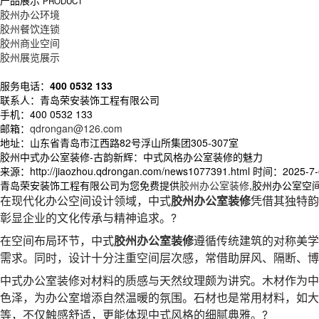
产品展示
PRODUCT
胶州办公环境
胶州餐饮连锁
胶州商业空间
胶州展览展示
服务电话：
400 0532 133
联系人：青岛荣安装饰工程有限公司
手机：400 0532 133
邮箱：
qdrongan@126.com
地址：山东省青岛市江西路82号浮山所集团305-307室
胶州中式办公室装修-古韵新辉：中式风格办公室装修的魅力
来源：http://jiaozhou.qdrongan.com/news1077391.html
时间：2025-7-6
青岛荣安装饰工程有限公司为您免费提供
胶州办公室装修
,胶州办公室空
在现代化办公空间设计领域，中式
胶州办公室装修
凭借其独特韵
彰显企业的文化传承与精神追求。
?
在空间布局环节，中式
胶州办公室装修
遵循传统建筑的对称美学
需求。同时，设计十分注重空间层次感，常借助屏风、隔断、博
中式办公室装修对材料的质感与天然纹理颇为讲究。木材作为中
色泽，为办公室增添自然温暖的氛围。石材也是常用材料，如大
等，不仅触感舒适，更能体现中式风格的细腻典雅。
?